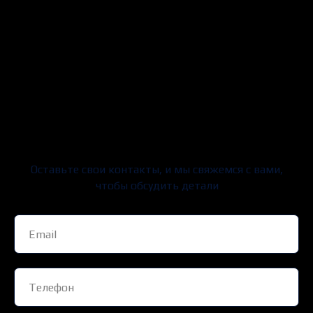
Нужен чат-бот, который
помогает доводить
пользователя до целевого
действия?
Оставьте свои контакты, и мы свяжемся с вами,
чтобы обсудить детали