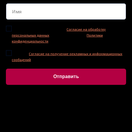
Нажимая на кнопку, я даю свое
Согласие на обработку
персональных данных
и принимаю условия
Политики
конфиденциальности
Даю свое
Согласие на получение рекламных и информационных
сообщений
по оставленным контактам
Отправить