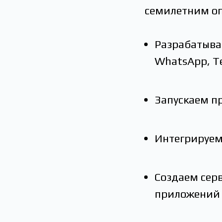
семилетним оп
Разрабатыва
WhatsApp, Те
Запускаем п
Интегрируем
Создаем сер
приложений 