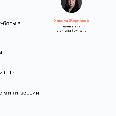
Ульяна Жеринова
-боты в
основатель
агентства Townsend
м.
и СDP.
же мини-версии