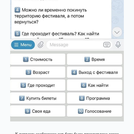
К первому сообщению чат-бота было прикреплено меню