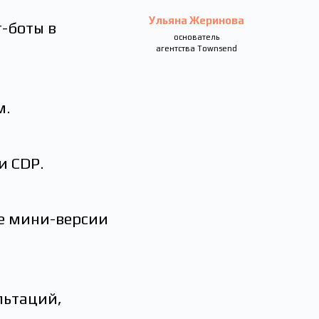
Ульяна Жеринова
-боты в
основатель
агентства Townsend
м.
и СDP.
же мини-версии
льтаций,