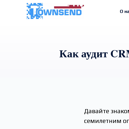
О н
Как аудит CR
Давайте знако
семилетним оп